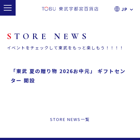
JP
English
日本語
簡体字
繁体字
한국
S
T
O
R
E
N
E
W
S
イベントをチェックして東武をもっと楽しもう！！！！
「東武 夏の贈り物 2026お中元」 ギフトセン
ター 開設
STORE NEWS一覧